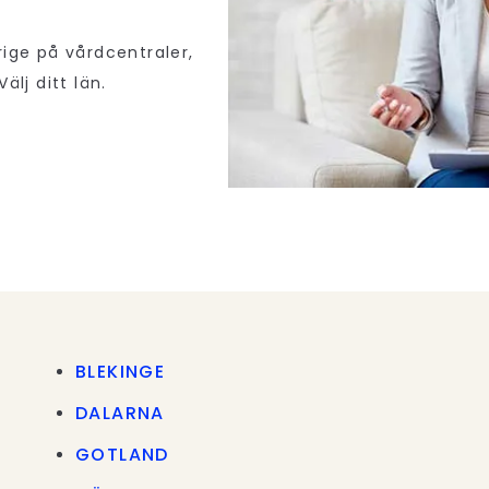
rige på vårdcentraler,
älj ditt län.
BLEKINGE
DALARNA
GOTLAND