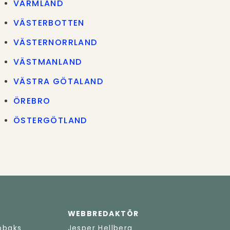
VÄRMLAND
VÄSTERBOTTEN
VÄSTERNORRLAND
VÄSTMANLAND
VÄSTRA GÖTALAND
ÖREBRO
ÖSTERGÖTLAND
WEBBREDAKTÖR
obaks
Jesper Hellberg