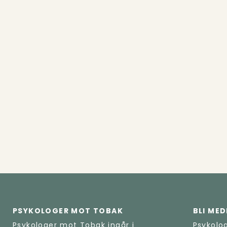
PSYKOLOGER MOT TOBAK
BLI ME
Psykologer mot Tobak ingår i
Psykolo