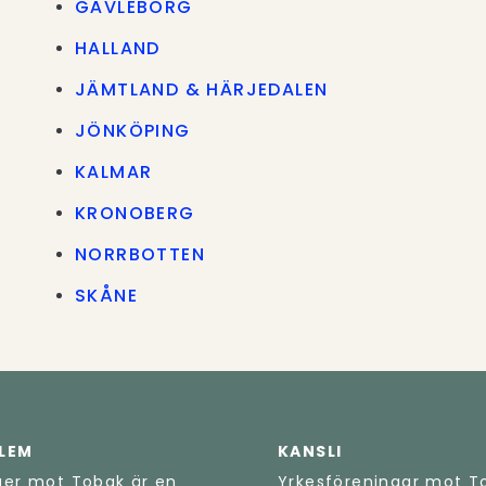
GÄVLEBORG
HALLAND
JÄMTLAND & HÄRJEDALEN
JÖNKÖPING
KALMAR
KRONOBERG
NORRBOTTEN
SKÅNE
DLEM
KANSLI
ger mot Tobak är en
Yrkesföreningar mot T