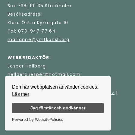
Box 738, 101 35 Stockholm
Besöksadress:
Klara Östra Kyrkogata 10
Tel: 073-947 77 64
marianne@ymtkansli.org
WEBBREDAKTÖR
Jesper Hellberg
hellberg.jesper@hotmail.com
Den här webbplatsen använder cookies.
© Psykologer mot Tobak |
Integritetspolicy
|
Läs mer
Länkar
Jag förstår och godkänner
Powered by WebsitePolicies