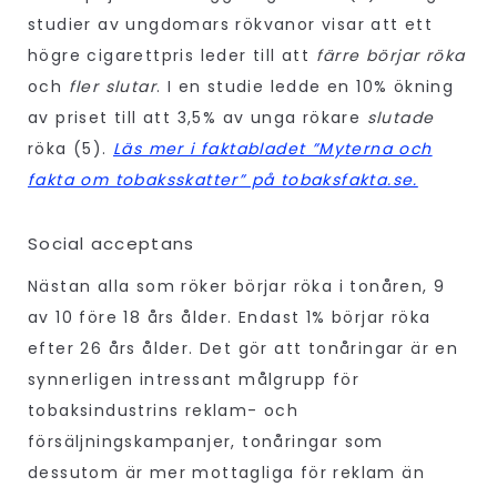
studier av ungdomars rökvanor visar att ett
högre cigarettpris leder till att
färre börjar röka
och
fler slutar
. I en studie ledde en 10% ökning
av priset till att 3,5% av unga rökare
slutade
röka (5).
Läs mer i faktabladet ”Myterna och
fakta om tobaksskatter” på tobaksfakta.se.
Social acceptans
Nästan alla som röker börjar röka i tonåren, 9
av 10 före 18 års ålder. Endast 1% börjar röka
efter 26 års ålder. Det gör att tonåringar är en
synnerligen intressant målgrupp för
tobaksindustrins reklam- och
försäljningskampanjer, tonåringar som
dessutom är mer mottagliga för reklam än