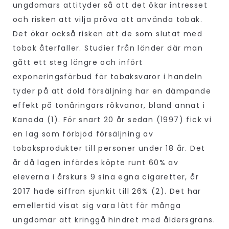
ungdomars attityder så att det ökar intresset
och risken att vilja pröva att använda tobak.
Det ökar också risken att de som slutat med
tobak återfaller. Studier från länder där man
gått ett steg längre och infört
exponeringsförbud för tobaksvaror i handeln
tyder på att dold försäljning har en dämpande
effekt på tonåringars rökvanor, bland annat i
Kanada (1). För snart 20 år sedan (1997) fick vi
en lag som förbjöd försäljning av
tobaksprodukter till personer under 18 år. Det
år då lagen infördes köpte runt 60% av
eleverna i årskurs 9 sina egna cigaretter, år
2017 hade siffran sjunkit till 26% (2). Det har
emellertid visat sig vara lätt för många
ungdomar att kringgå hindret med åldersgräns.