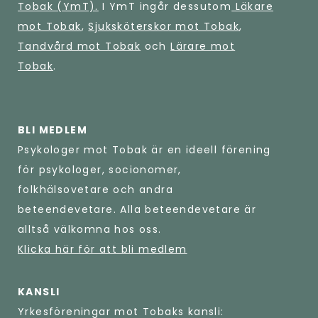
Tobak (YmT).
I YmT ingår dessutom
Läkare
mot Tobak
,
Sjuksköterskor mot Tobak
,
Tandvård mot Tobak
och
Lärare mot
Tobak
.
BLI MEDLEM
Psykologer mot Tobak är en ideell förening
för psykologer, socionomer,
folkhälsovetare och andra
beteendevetare. Alla beteendevetare är
alltså välkomna hos oss.
Klicka här för att bli medlem
KANSLI
Yrkesföreningar mot Tobaks kansli: