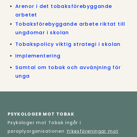
Arenor i det tobaksförebyggande
arbetet
Tobaksförebyggande arbete riktat till
ungdomar i skolan
Tobakspolicy viktig strategi i skolan
Implementering
Samtal om tobak och avvänjning för
unga
PSYKOLOGER MOT TOBAK
Psykologer mot Tobak ingår i
paraplyorganisationen
Yrkesföreningar mot