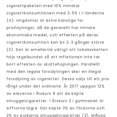
cigarettpaketen med 10% minskar
cigarettkonsumtionen med 3‒5% i i-länderna
(4). Ungdomar är extra känsliga för
prishöjningar, då de generellt har mindre
ekonomiska medel, och effekten på deras
cigarettkonsumtion kan bli 2‒3 gånger större
(3). Det är emellertid viktigt att tobaksskatten
höjs regelbundet så att inflationen inte tar
bort effekten av skattehöjningen. Parallellt
med den legala försäljningen sker en illegal
försäljning av cigaretter. Dessa säljs till ett pris
långt under det ordinarie. År 2017 uppgav 12%
av eleverna i årskurs 9 att de köpte
smuggelcigaretter. I årskurs 2 i gymnasiet är
siffrorna lägre. Där köpte 3% av flickorna och
2% av pojkarna smuggelcigaretter (2). Många