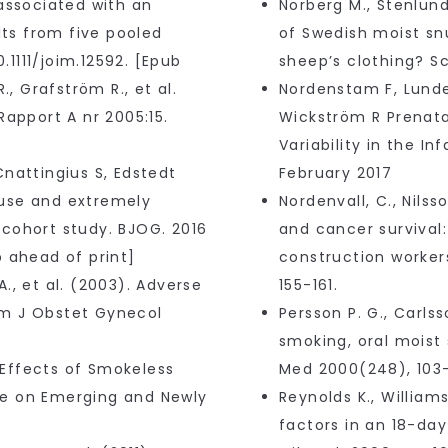
 associated with an
Norberg M., Stenlund 
lts from five pooled
of Swedish moist sn
0.1111/joim.12592. [Epub
sheep’s clothing? S
., Grafström R., et al.
Nordenstam F, Lunde
Rapport A nr 2005:15.
Wickström R Prenata
Variability in the In
nattingius S, Edstedt
February 2017
use and extremely
Nordenvall, C., Nilss
cohort study. BJOG. 2016
and cancer survival
ub ahead of print]
construction workers
 A., et al. (2003). Adverse
155-161.
Am J Obstet Gynecol
Persson P. G., Carlss
smoking, oral moist 
Effects of Smokeless
Med 2000(248), 103-
te on Emerging and Newly
Reynolds K., Williams 
factors in an 18-day