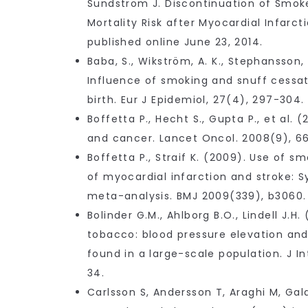
Sundström J. Discontinuation of Smo
Mortality Risk after Myocardial Infarcti
published online June 23, 2014.
Baba, S., Wikström, A. K., Stephansson, O
Influence of smoking and snuff cessat
birth. Eur J Epidemiol, 27(4), 297-304.
Boffetta P., Hecht S., Gupta P., et al
and cancer. Lancet Oncol. 2008(9), 6
Boffetta P., Straif K. (2009). Use of s
of myocardial infarction and stroke: 
meta-analysis. BMJ 2009(339), b3060.
Bolinder G.M., Ahlborg B.O., Lindell J.H
tobacco: blood pressure elevation and
found in a large-scale population. J I
34.
Carlsson S, Andersson T, Araghi M, Gal