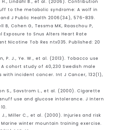
H., Lindahl B., et al. (2006). Contribution
uff to the metabolic syndrome: A wolf in
cand J Public Health 2006(34), 576-839.
ll B, Cohen G, Tessma MK, Raaschou P,
l Exposure to Snus Alters Heart Rate
fant Nicotine Tob Res ntx035. Published: 20
on, P. J., Ye. W., et al. (2013). Tobacco use
: A cohort study of 40,230 Swedish male
 with incident cancer. Int J Cancer, 132(1),
on S., Savstrom L., et al. (2000). Cigarette
snuff use and glucose intolerance. J Intern
10.
J., Miller C., et al. (2000). Injuries and risk
 Marine winter mountain training exercise.