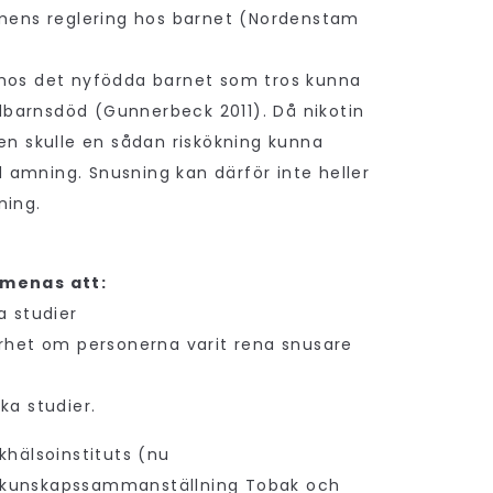
tmens reglering hos barnet (Nordenstam
hos det nyfödda barnet som tros kunna
pädbarnsdöd (Gunnerbeck 2011). Då nikotin
en skulle en sådan riskökning kunna
amning. Snusning kan därför inte heller
ning.
 menas att:
a studier
erhet om personerna varit rena snusare
ka studier.
khälsoinstituts (nu
 kunskapssammanställning Tobak och