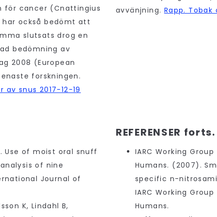
n för cancer (Cnattingius
avvänjning.
Rapp. Tobak 
C har också bedömt att
Samma slutsats drog en
lad bedömning av
ag 2008 (European
enaste forskningen.
r av snus 2017-12-19
REFERENSER forts.
. Use of moist oral snuff
IARC Working Group 
analysis of nine
Humans. (2007). Sm
ernational Journal of
specific n-nitrosam
IARC Working Group 
sson K, Lindahl B,
Humans.