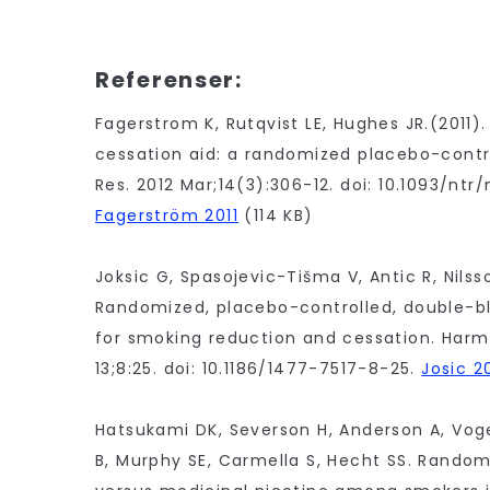
Referenser:
Fagerstrom K, Rutqvist LE, Hughes JR.(2011)
cessation aid: a randomized placebo-contro
Res. 2012 Mar;14(3):306-12. doi: 10.1093/ntr/
Fagerström 2011
(114 KB)
Joksic G, Spasojevic-Tišma V, Antic R, Nilsso
Randomized, placebo-controlled, double-bli
for smoking reduction and cessation. Harm 
13;8:25. doi: 10.1186/1477-7517-8-25.
Josic 20
Hatsukami DK, Severson H, Anderson A, Voge
B, Murphy SE, Carmella S, Hecht SS. Randomis