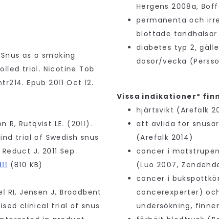
Hergens 2008a, Boff
permanenta och irr
blottade tandhalsar
diabetes typ 2, gäll
. Snus as a smoking
dosor/vecka (Persso
lled trial. Nicotine Tob
ntr214. Epub 2011 Oct 12.
Vissa indikationer* fin
hjärtsvikt (Arefalk 
n R, Rutqvist LE. (2011).
att avlida för snusa
nd trial of Swedish snus
(Arefalk 2014)
Reduct J. 2011 Sep
cancer i matstrupe
11
(810 KB)
(Luo 2007, Zendehde
cancer i bukspottkö
l RI, Jensen J, Broadbent
cancerexperter) och 
ed clinical trial of snus
undersökning, finner