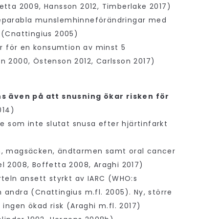
etta 2009, Hansson 2012, Timberlake 2017)
eparabla munslemhinneförändringar med
 (Cnattingius 2005)
er för en konsumtion av minst 5
n 2000, Östenson 2012, Carlsson 2017)
ns även på att snusning ökar risken för
2014)
re som inte slutat snusa efter hjärtinfarkt
n, magsäcken, ändtarmen samt oral cancer
l 2008, Boffetta 2008, Araghi 2017)
rteln ansett styrkt av IARC (WHO:s
andra (Cnattingius m.fl. 2005). Ny, större
 ingen ökad risk (Araghi m.fl. 2017)