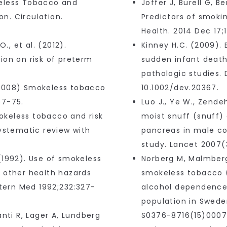
keless Tobacco and
Joffer J, Burell G, B
on. Circulation.
Predictors of smok
Health. 2014 Dec 17;
., et al. (2012).
Kinney H.C. (2009).
ion on risk of preterm
sudden infant deat
pathologic studies. 
. (2008) Smokeless tobacco
10.1002/dev.20367.
67-75.
Luo J., Ye W., Zendeh
mokeless tobacco and risk
moist snuff (snuff)
Systematic review with
pancreas in male co
study. Lancet 2007(
. (1992). Use of smokeless
Norberg M, Malmberg
 other health hazards
smokeless tobacco (
ntern Med 1992;232:327-
alcohol dependence:
population in Sweden
anti R, Lager A, Lundberg
S0376-8716(15)00077-