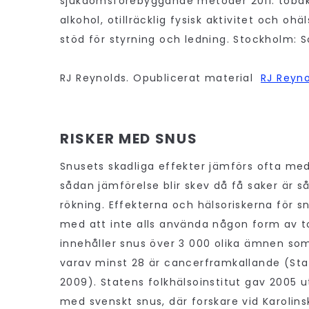
sjukdomsförebyggande metoder 2011: tobaks
alkohol, otillräcklig fysisk aktivitet och 
stöd för styrning och ledning. Stockholm: S
RJ Reynolds. Opublicerat material
RJ Reyn
RISKER MED SNUS
Snusets skadliga effekter jämförs ofta me
sådan jämförelse blir skev då få saker är s
rökning. Effekterna och hälsoriskerna för 
med att inte alls använda någon form av 
innehåller snus över 3 000 olika ämnen som
varav minst 28 är cancerframkallande (Stat
2009). Statens folkhälsoinstitut gav 2005 u
med svenskt snus, där forskare vid Karolins