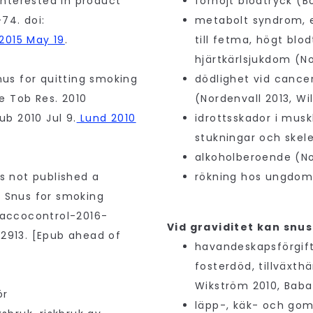
nterested in product
förhöjt blodtryck (B
74. doi:
metabolt syndrom, 
2015 May 19
.
till fetma, högt blo
hjärtkärlsjukdom (N
snus for quitting smoking
dödlighet vid cance
e Tob Res. 2010
(Nordenvall 2013, Wi
ub 2010 Jul 9.
Lund 2010
idrottsskador i musk
stukningar och skel
alkoholberoende (No
as not published a
rökning hos ungdomar
l Snus for smoking
obaccocontrol-2016-
Vid graviditet kan snus
52913. [Epub ahead of
havandeskapsförgiftn
fosterdöd, tillväxth
Wikström 2010, Baba
ör
läpp-, käk- och go