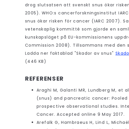
drog slutsatsen att svenskt snus ökar riske
2005). WHO:s cancerforskningsinstitut IAR
snus ökar risken för cancer (IARC 2007). 
vetenskaplig kommitté som gjorde en sam
kunskapsläget på EU-kommissionens uppdr
Commission 2008). Tillsammans med den s
Ladda ner faktablad "Skador av snus"
Skado
(446 KB)
REFERENSER
Araghi M, Galanti MR, Lundberg M, et al
(snus) and pancreatic cancer: Pooled 
prospective observational studies. Int
Cancer. Accepted online 9 May 2017.
Arefalk G, Hambraeus H, Lind L, Michaël