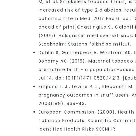
M, et al. Smokeless tobacco (snus) is
increased risk of type 2 diabetes: resu
cohorts.J Intern Med. 2017 Feb 6. doi: 1
ahead of print]Cnattingius S., Galanti R
(2005). Hälsorisker med svenskt snus. 
Stockholm: Statens folkhälsoinstitut.
Dahlin S, Gunnerbeck A, Wikström AK, C
Bonamy AK. (2016). Maternal tobacco 
premature birth - a population-based 
Jul 14. doi: 10.1111/1471-0528.14213. [Ep
England L. J., Levine R. J., Klebanoff M.
pregnancy outcomes in snuff users. 
2003(189), 939-43.
European Commission. (2008). Health 
Tobacco Products. Scientific Commit
Identified Health Risks SCENIHR.