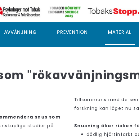
AVVÄNJNING
PREVENTION
MATERIAL
som "rökavvänjnings
Tillsammans med de sena
forskning kan läget nu s
rekommendera snus som
enskapliga studier på
Snusning ökar risken f
dödlig hjärtinfarkt 