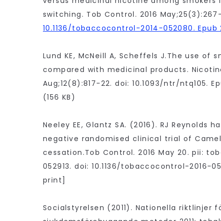
versus medicinal nicotine among smokers i
switching. Tob Control. 2016 May;25(3):267-
10.1136/tobaccocontrol-2014-052080. Epub 
Lund KE, McNeill A, Scheffels J.The use of 
compared with medicinal products. Nicotin
Aug;12(8):817-22. doi: 10.1093/ntr/ntq105. Ep
(156 KB)
Neeley EE, Glantz SA. (2016). RJ Reynolds h
negative randomised clinical trial of Came
cessation.Tob Control. 2016 May 20. pii: t
052913. doi: 10.1136/tobaccocontrol-2016-0
print]
Socialstyrelsen (2011). Nationella riktlinjer f