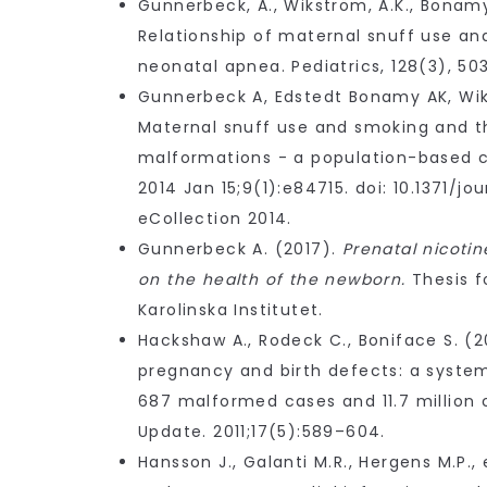
Gunnerbeck, A., Wikström, A.K., Bonamy, 
Relationship of maternal snuff use an
neonatal apnea. Pediatrics, 128(3), 50
Gunnerbeck A, Edstedt Bonamy AK, Wiks
Maternal snuff use and smoking and the
malformations - a population-based c
2014 Jan 15;9(1):e84715. doi: 10.1371/j
eCollection 2014.
Gunnerbeck A. (2017).
Prenatal nicoti
on the health of the newborn.
Thesis f
Karolinska Institutet.
Hackshaw A., Rodeck C., Boniface S. (2
pregnancy and birth defects: a syste
687 malformed cases and 11.7 million 
Update. 2011;17(5):589–604.
Hansson J., Galanti M.R., Hergens M.P., 