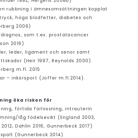
olinder 1992, Hergens 2008b)
en rubbning i ämnesomsättningen kopplat
dtryck, höga blodfetter, diabetes och
orberg 2006)
rdiagnos, som t.ex. prostatacancer
lson 2016)
ler, leder, ligament och senor samt
ettskador (Heir 1997, Reynolds 2000)
rberg m.fl. 2015
 – inkörsport (Joffer m.fl.2014).
ning öka risken för
ing, förtida förlossning, intrauterin
ämning/låg födelsevikt (England 2003,
 2012, Dahlin 2016, Gunnerbeck 2017)
mspalt (Gunnerbeck 2014)