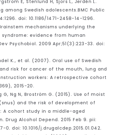
ergström E, Stenlund H, Sjörs L, Jerdén L.
ing among Swedish adolescents.BMC Public
14:1296. doi: 10.1186/1471-2458-14-1296.
 Brainstem mechanisms underlying the
h syndrome: evidence from human
Dev Psychobiol. 2009 Apr;51(3):223-33. doi:
del K., et al. (2007). Oral use of Swedish
 and risk for cancer of the mouth, lung and
nstruction workers: A retrospective cohort
369), 2015-20.
 G, Ng N, Broström G. (2015). Use of moist
snus) and the risk of development of
 A cohort study in a middle-aged
. Drug Alcohol Depend. 2015 Feb 9. pii:
0. doi: 10.1016/j.drugalcdep.2015.01.042.