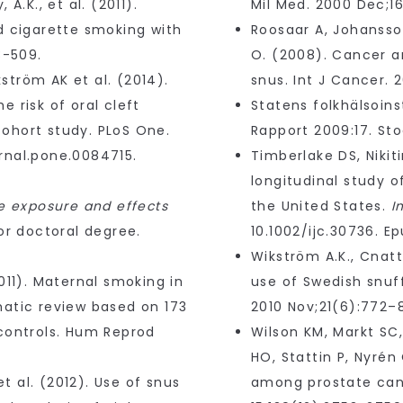
A.K., et al. (2011).
Mil Med. 2000 Dec;16
d cigarette smoking with
Roosaar A, Johansso
3-509.
O. (2008). Cancer a
tröm AK et al. (2014).
snus. Int J Cancer. 2
 risk of oral cleft
Statens folkhälsoins
ohort study. PLoS One.
Rapport 2009:17. Sto
ournal.pone.0084715.
Timberlake DS, Nikit
longitudinal study 
ne exposure and effects
the United States.
I
or doctoral degree.
10.1002/ijc.30736. E
Wikström A.K., Cnatt
011). Maternal smoking in
use of Swedish snuff 
matic review based on 173
2010 Nov;21(6):772–8
controls. Hum Reprod
Wilson KM, Markt SC,
HO, Stattin P, Nyrén
et al. (2012). Use of snus
among prostate canc