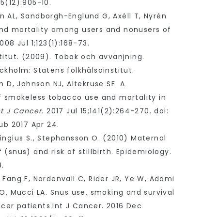
5(12):905-10.
n AL, Sandborgh-Englund G, Axéll T, Nyrén
nd mortality among users and nonusers of
008 Jul 1;123(1):168-73.
titut. (2009). Tobak och avvänjning.
ckholm: Statens folkhälsoinstitut.
in D, Johnson NJ, Altekruse SF. A
of smokeless tobacco use and mortality in
nt J Cancer.
2017 Jul 15;141(2):264-270. doi:
pub 2017 Apr 24.
ingius S., Stephansson O. (2010) Maternal
(snus) and risk of stillbirth. Epidemiology.
.
 Fang F, Nordenvall C, Rider JR, Ye W, Adami
 O, Mucci LA. Snus use, smoking and survival
er patients.Int J Cancer. 2016 Dec