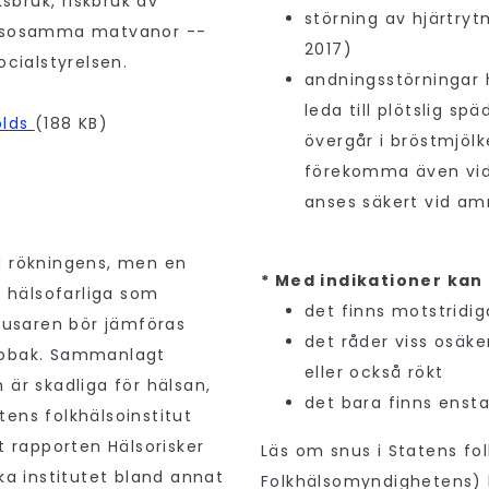
bruk, riskbruk av
störning av hjärtry
ohälsosamma matvanor --
2017)
ocialstyrelsen.
andningsstörningar 
leda till plötslig s
olds
(188 KB)
övergår i bröstmjölk
förekomma även vid 
anses säkert vid am
d rökningens, men en
* Med indikationer kan
å hälsofarliga som
det finns motstridig
snusaren bör jämföras
det råder viss osäk
tobak. Sammanlagt
eller också rökt
 är skadliga för hälsan,
det bara finns ensta
ens folkhälsoinstitut
t rapporten Hälsorisker
Läs om snus i Statens fol
ka institutet bland annat
Folkhälsomyndighetens)