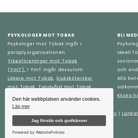
PSYKOLOGER MOT TOBAK
BLI ME
Psykologer mot Tobak ingår i
Psykolo
paraplyorganisationen
ideell f
Yrkesföreningar mot Tobak
sociono
(YmT).
I YmT ingår dessutom
och and
Läkare mot Tobak
,
Sjuksköterskor
Alla bet
mot Tobak
,
Tandvård mot Tobak
välkomn
och
Lärare mot Tobak
.
Klicka h
Den här webbplatsen använder cookies.
Läs mer
© Psykologer mot Tobak |
Integritetspolicy
|
Länka
Jag förstår och godkänner
Powered by WebsitePolicies