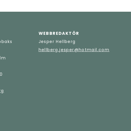
WEBBREDAKTÖR
obaks
Jesper Hellberg
hellberg.jesper@hotmail.com
olm
10
rg