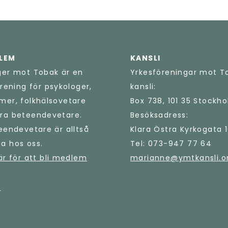
DLEM
KANSLI
ger mot Tobak är en
Yrkesföreningar mot T
örening för psykologer,
kansli:
mer, folkhälsovetare
Box 738, 101 35 Stockh
ra beteendevetare.
Besöksadress:
eendevetare är alltså
Klara Östra Kyrkogata 
a hos oss.
Tel: 073-947 77 64
är för att bli medlem
marianne@ymtkansli.o
r