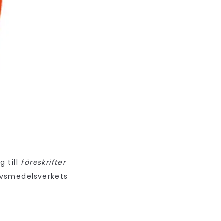
g till
föreskrifter
livsmedelsverkets