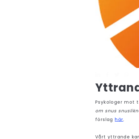
Yttran
Psykologer mot t
om snus snuslikn
förslag
här
.
Vårt yttrande kan