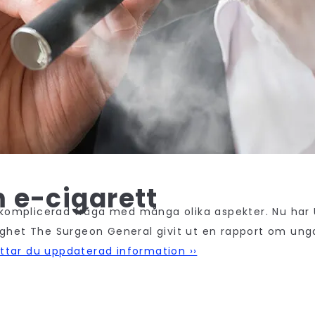
m e-cigarett
 komplicerad fråga med många olika aspekter. Nu har
ghet The Surgeon General givit ut en rapport om un
ttar du uppdaterad information ››